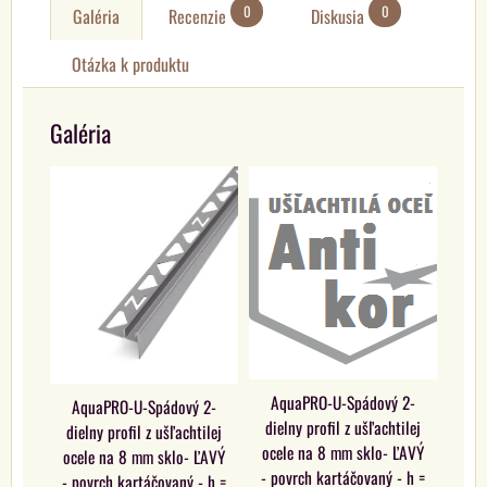
0
0
Galéria
Recenzie
Diskusia
Otázka k produktu
Galéria
AquaPRO-U-Spádový 2-
AquaPRO-U-Spádový 2-
dielny profil z ušľachtilej
dielny profil z ušľachtilej
ocele na 8 mm sklo- ĽAVÝ
ocele na 8 mm sklo- ĽAVÝ
- povrch kartáčovaný - h =
- povrch kartáčovaný - h =