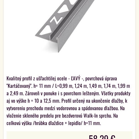
Kvalitný profil z ušľachtilej ocele - ĽAVÝ -, povrchová úprava
"Kartáčovaný". h= 11 mm / L=0,99 m, 1,24 m, 1,49 m, 1,74 m, 1,99 m
a 2,49 m. Zároveň v ponuke i s povrchom lešteným. Všetky produkty
aj vo výške h = 10 a 12,5 mm. Profil určený na ukončenie dlažby, k
vytvoreniu prechodu medzi vodorovnou a spádovanou dlažbou. Na
vloženie skleného predelu pre bezdverovú Walk-In sprchu. Na
celkovú výšku /hrúbka dlaždice + lepidlo/ h=11 mm.
58,29 €