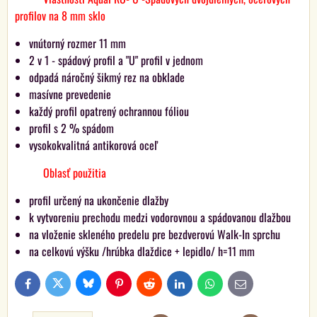
profilov na 8 mm sklo
vnútorný rozmer 11 mm
2 v 1 - spádový profil a "U" profil v jednom
odpadá náročný šikmý rez na obklade
masívne prevedenie
každý profil opatrený ochrannou fóliou
profil s 2 % spádom
vysokokvalitná antikorová oceľ
Oblasť použitia
profil určený na ukončenie dlažby
k vytvoreniu prechodu medzi vodorovnou a spádovanou dlažbou
na vloženie skleného predelu pre bezdverovú Walk-In sprchu
na celkovú výšku /hrúbka dlaždice + lepidlo/ h=11 mm
Bluesky
Twitter
Facebook
Pinterest
Reddit
LinkedIn
WhatsApp
E-
mail