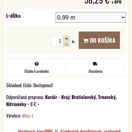
s DPH
L=dĺžka
DO KOŠÍKA
ks
Otázka k produktu
Doručenia
Skladové číslo:
Dostupnosť:
Kuriér - Kraj: Bratislavský, Trnavský,
Nitriansky
•
8 €
•
Výrobca:
blizz-z
Vlastnosti AquaPRO- U -Spádových dvojdielnych, oceľových