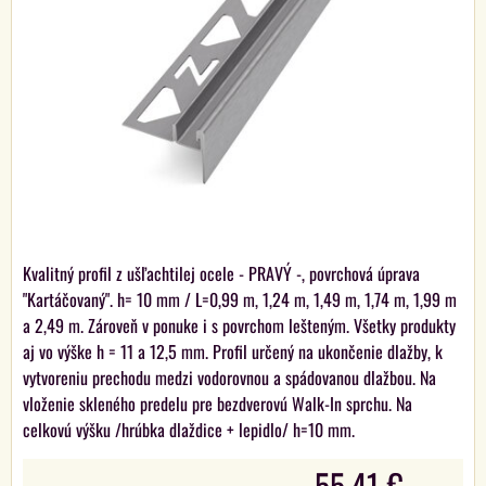
Kvalitný profil z ušľachtilej ocele - PRAVÝ -, povrchová úprava
"Kartáčovaný". h= 10 mm / L=0,99 m, 1,24 m, 1,49 m, 1,74 m, 1,99 m
a 2,49 m. Zároveň v ponuke i s povrchom lešteným. Všetky produkty
aj vo výške h = 11 a 12,5 mm. Profil určený na ukončenie dlažby, k
vytvoreniu prechodu medzi vodorovnou a spádovanou dlažbou. Na
vloženie skleného predelu pre bezdverovú Walk-In sprchu. Na
celkovú výšku /hrúbka dlaždice + lepidlo/ h=10 mm.
55,41 €