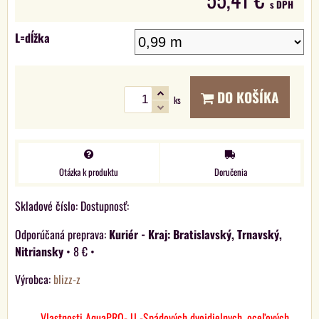
s DPH
L=dĺžka
DO KOŠÍKA
ks
Otázka k produktu
Doručenia
Skladové číslo:
Dostupnosť:
Kuriér - Kraj: Bratislavský, Trnavský,
Nitriansky
•
8 €
•
Výrobca:
blizz-z
Vlastnosti AquaPRO- U -Spádových dvojdielnych, oceľových