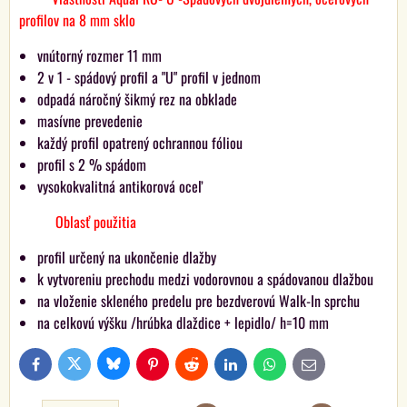
profilov na 8 mm sklo
vnútorný rozmer 11 mm
2 v 1 - spádový profil a "U" profil v jednom
odpadá náročný šikmý rez na obklade
masívne prevedenie
každý profil opatrený ochrannou fóliou
profil s 2 % spádom
vysokokvalitná antikorová oceľ
Oblasť použitia
profil určený na ukončenie dlažby
k vytvoreniu prechodu medzi vodorovnou a spádovanou dlažbou
na vloženie skleného predelu pre bezdverovú Walk-In sprchu
na celkovú výšku /hrúbka dlaždice + lepidlo/ h=10 mm
Bluesky
Twitter
Facebook
Pinterest
Reddit
LinkedIn
WhatsApp
E-
mail