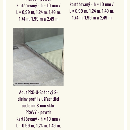
kartáčovaný - h = 10 mm /
kartáčovaný - h = 10 mm /
L = 0,99 m, 1,24 m, 1,49 m,
L = 0,99 m, 1,24 m, 1,49 m,
1,74 m, 1,99 m a 2,49 m
1,74 m, 1,99 m a 2,49 m
AquaPRO-U-Spádový 2-
dielny profil z ušľachtilej
ocele na 8 mm sklo-
PRAVÝ - povrch
kartáčovaný - h = 10 mm /
L = 0,99 m, 1,24 m, 1,49 m,