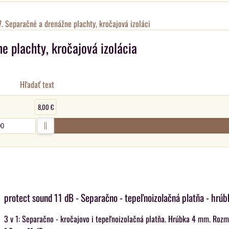
7. Separačné a drenážne plachty, kročajová izoláci
e plachty, kročajová izolácia
Hľadať text
8,00 €
protect sound 11 dB - Separačno - tepeľnoizolačná platňa - hrú
3 v 1: Separačno - kročajovo i tepeľnoizolačná platňa. Hrúbka 4 mm. Rozm