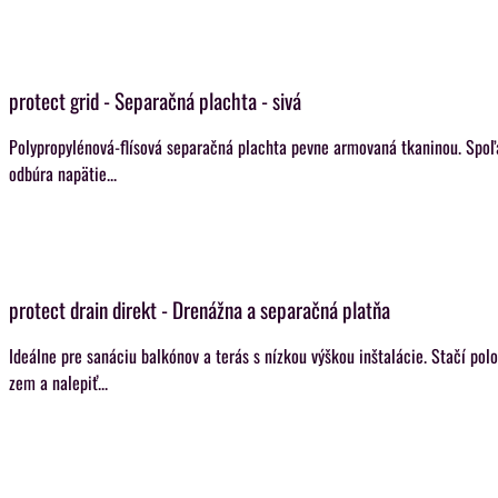
protect grid - Separačná plachta - sivá
Polypropylénová-flísová separačná plachta pevne armovaná tkaninou. Spoľ
odbúra napätie...
protect drain direkt - Drenážna a separačná platňa
Ideálne pre sanáciu balkónov a terás s nízkou výškou inštalácie. Stačí polo
zem a nalepiť...