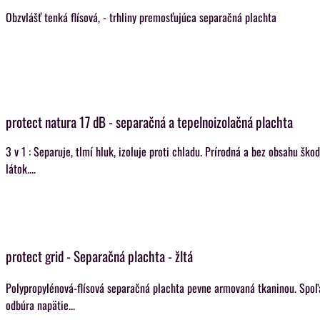
Obzvlášť tenká flísová, - trhliny premosťujúca separačná plachta
protect natura 17 dB - separačná a tepelnoizolačná plachta
3 v 1 : Separuje, tlmí hluk, izoluje proti chladu. Prírodná a bez obsahu škod
látok....
protect grid - Separačná plachta - žltá
Polypropylénová-flísová separačná plachta pevne armovaná tkaninou. Spoľ
odbúra napätie...