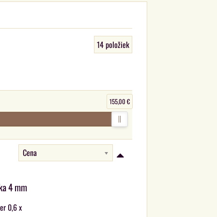
14
položiek
155,00 €
Cena
bka 4 mm
er 0,6 x