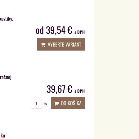
ustiky.
od 39,54 €
s DPH
VYBERTE VARIANT
aračnej
39,67 €
s DPH
DO KOŠÍKA
ks
aku