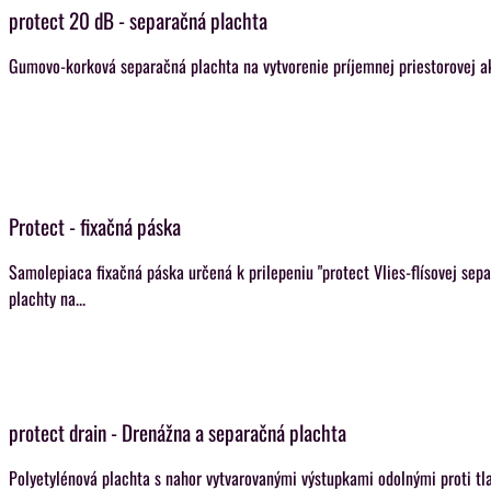
protect 20 dB - separačná plachta
Gumovo-korková separačná plachta na vytvorenie príjemnej priestorovej ak
Protect - fixačná páska
Samolepiaca fixačná páska určená k prilepeniu "protect Vlies-flísovej sep
plachty na...
protect drain - Drenážna a separačná plachta
Polyetylénová plachta s nahor vytvarovanými výstupkami odolnými proti tl