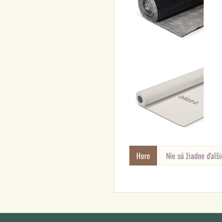
Hore
Nie sú žiadne ďalši