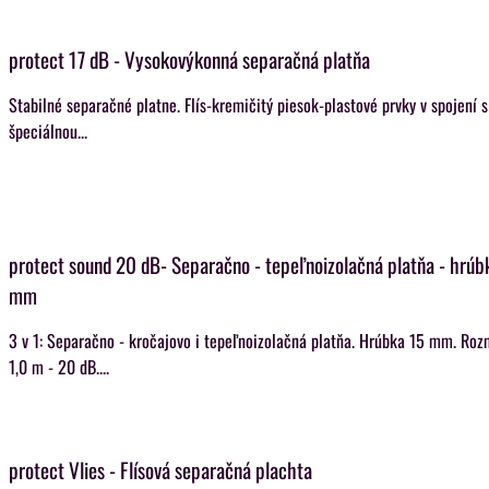
protect 17 dB - Vysokovýkonná separačná platňa
Stabilné separačné platne. Flís-kremičitý piesok-plastové prvky v spojení 
špeciálnou...
protect sound 20 dB- Separačno - tepeľnoizolačná platňa - hrúb
mm
3 v 1: Separačno - kročajovo i tepeľnoizolačná platňa. Hrúbka 15 mm. Roz
1,0 m - 20 dB....
protect Vlies - Flísová separačná plachta