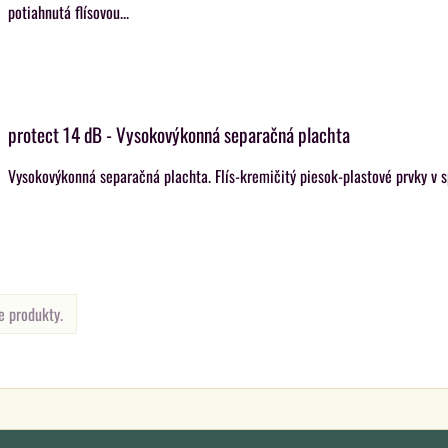
potiahnutá flísovou...
protect 14 dB - Vysokovýkonná separačná plachta
Vysokovýkonná separačná plachta. Flís-kremičitý piesok-plastové prvky v sp
e produkty.