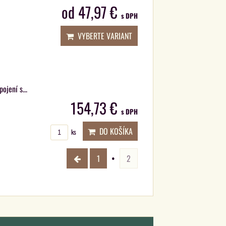
od 47,97 €
s DPH
VYBERTE VARIANT
ojení s...
154,73 €
s DPH
DO KOŠÍKA
ks
1
2