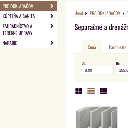
PRE OBKLADAČOV
Úvod
PRE OBKLADAČOV
KÚPEĽŇA A SANITA
Separačné a drenážn
ZAHRADNÍCTVO A
TERÉNNE ÚPRAVY
NÁRADIE
Cena
Parametre
Od:
Do:
Mriežka
Zoznam
Tabuľka