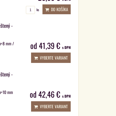
DO KOŠÍKA
ks
eštený -
od 41,39 €
/ h=8 mm /
s DPH
VYBERTE VARIANT
eštený -
od 42,46 €
/ h=10 mm
s DPH
VYBERTE VARIANT