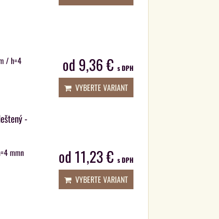
od 9,36 €
 m / h=4
s DPH
VYBERTE VARIANT
leštený -
od 11,23 €
/ h=4 mmn
s DPH
VYBERTE VARIANT