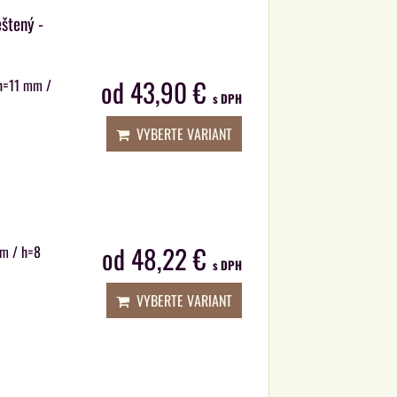
eštený -
od 43,90 €
 h=11 mm /
s DPH
VYBERTE VARIANT
od 48,22 €
 m / h=8
s DPH
VYBERTE VARIANT