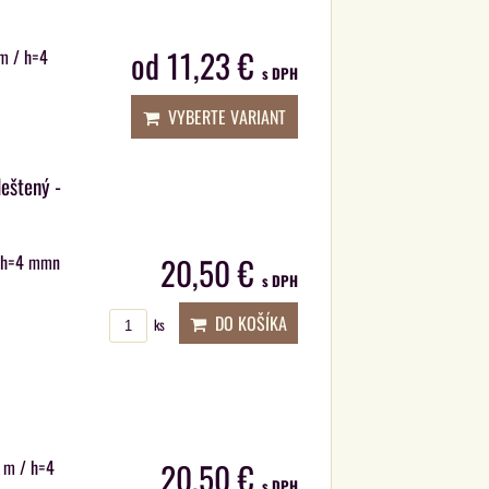
od 11,23 €
 m / h=4
s DPH
VYBERTE VARIANT
leštený -
 / h=4 mmn
20,50 €
s DPH
DO KOŠÍKA
ks
0 m / h=4
20,50 €
s DPH