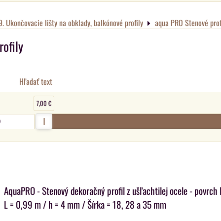
9. Ukončovacie lišty na obklady, balkónové profily
aqua PRO Stenové prof
ofily
Hľadať text
7,00 €
AquaPRO - Stenový dekoračný profil z ušľachtilej ocele - povrch 
L = 0,99 m / h = 4 mm / Šírka = 18, 28 a 35 mm