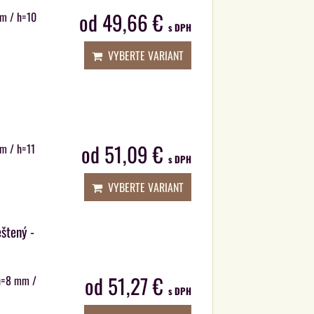
od 49,66 €
 m / h=10
s DPH
VYBERTE VARIANT
od 51,09 €
 m / h=11
s DPH
VYBERTE VARIANT
eštený -
od 51,27 €
 h=8 mm /
s DPH