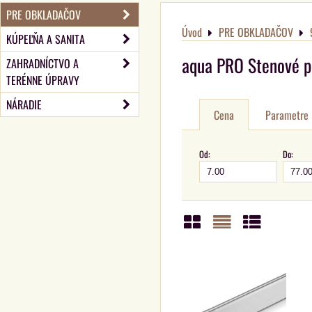
PRE OBKLADAČOV
Úvod
PRE OBKLADAČOV
KÚPEĽŇA A SANITA
aqua PRO Stenové pr
ZAHRADNÍCTVO A
TERÉNNE ÚPRAVY
NÁRADIE
Cena
Parametre
Od:
Do:
Mriežka
Zoznam
Tabuľka