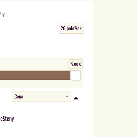
ily
26
položiek
77,00 €
Cena
leštený -