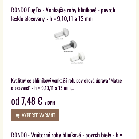
RONDO FugFix - Vonkajšie rohy hliníkové - povrch
lesklo eloxovaný - h = 9,10,11 a 13 mm
Kvalitný celohliníkový vonkajší roh, povrchová úprava "Matne
eloxovaná" - h = 9,10,11 a 13 mm,...
od 7,48 €
s DPH
VYBERTE VARIANT
RONDO - Vnútorné rohy hliníkové - povrch biely - h =