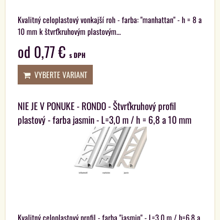
Kvalitný celoplastový vonkajší roh - farba: "manhattan" - h = 8 a
10 mm k štvrťkruhovým plastovým...
od 0,77 €
s DPH
VYBERTE VARIANT
NIE JE V PONUKE - RONDO - Štvrťkruhový profil
plastový - farba jasmin - L=3,0 m / h = 6,8 a 10 mm
Kvalitný celoplastový profil - farba "jasmin" - L=3,0 m / h=6,8 a