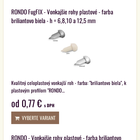
Mriežka
Zoznam
Tabuľka
RONDO FugFIX - Vonkajšie rohy plastové - farba
briliantovo biela - h = 6,8,10 a 12,5 mm
Kvalitný celoplastový vonkajší roh - farba: "briliantovo biela", k
plastovým profilom "RONDO...
od 0,77 €
s DPH
VYBERTE VARIANT
RONDO - Vonkajšie rohy plastové - farba briliantovo