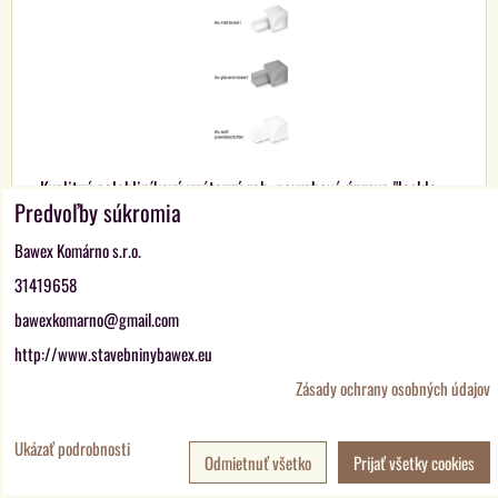
Kvalitný celohliníkový vnútorný roh, povrchová úprava "lesklo
Predvoľby súkromia
eloxovaná", h = 8,10,11 a 12,5 mm k...
od 8,06 €
Bawex Komárno s.r.o.
s DPH
31419658
VYBERTE VARIANT
bawexkomarno@gmail.com
http://www.stavebninybawex.eu
RONDO FugFix - Štvrťkruhový profil hliníkový - povrch
Zásady ochrany osobných údajov
matne eloxovaný - L=2,5 m / h = 9,10,11 a 13 mm
Ukázať podrobnosti
Odmietnuť všetko
Prijať všetky cookies