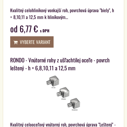
Kvalitný celohliníkový vonkajší roh, povrchová úprava "biely", h
= 8,10,11 a 12,5 mm k hliníkovým...
od 6,77 €
s DPH
VYBERTE VARIANT
RONDO - Vnútorné rohy z ušľachtilej oceľe - povrch
leštený - h = 6,8,10,11 a 12,5 mm
Kvalitný celooceľový vnútorný roh, povrchová úprava "Leštený" -