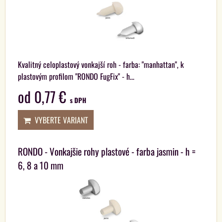
Kvalitný celoplastový vonkajší roh - farba: "manhattan", k
plastovým profilom "RONDO FugFix" - h...
od 0,77 €
s DPH
VYBERTE VARIANT
RONDO - Vonkajšie rohy plastové - farba jasmin - h =
6, 8 a 10 mm