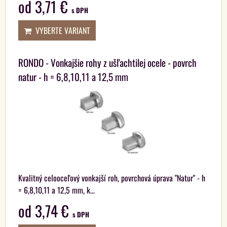
od 3,71 €
s DPH
VYBERTE VARIANT
RONDO - Vonkajšie rohy z ušľachtilej ocele - povrch
natur - h = 6,8,10,11 a 12,5 mm
Kvalitný celooceľový vonkajší roh, povrchová úprava "Natur" - h
= 6,8,10,11 a 12,5 mm, k...
od 3,74 €
s DPH