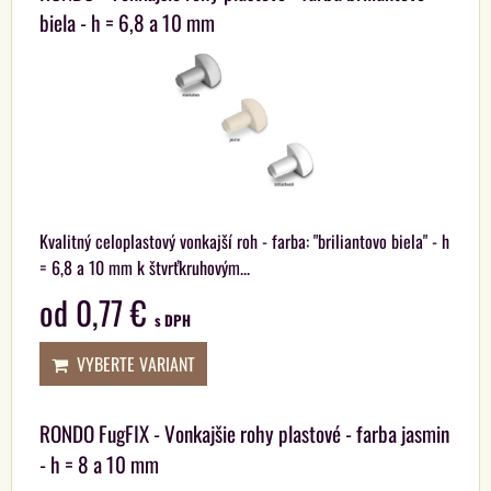
biela - h = 6,8 a 10 mm
Kvalitný celoplastový vonkajší roh - farba: "briliantovo biela" - h
= 6,8 a 10 mm k štvrťkruhovým...
od 0,77 €
s DPH
VYBERTE VARIANT
RONDO FugFIX - Vonkajšie rohy plastové - farba jasmin
- h = 8 a 10 mm