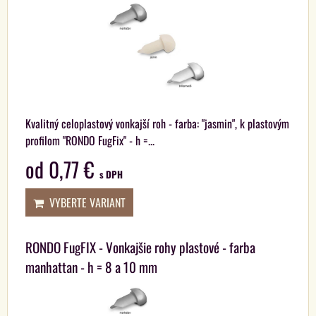
Kvalitný celoplastový vonkajší roh - farba: "jasmin", k plastovým
profilom "RONDO FugFix" - h =...
od 0,77 €
s DPH
VYBERTE VARIANT
RONDO FugFIX - Vonkajšie rohy plastové - farba
manhattan - h = 8 a 10 mm