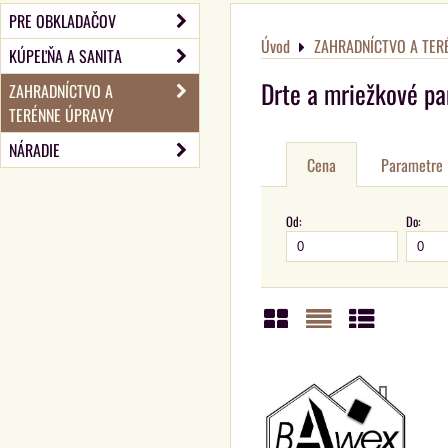
PRE OBKLADAČOV
Úvod
ZAHRADNÍCTVO A TER
KÚPEĽŇA A SANITA
Drte a mriežkové pa
ZAHRADNÍCTVO A
TERÉNNE ÚPRAVY
NÁRADIE
Cena
Parametre
Od:
Do:
Mriežka
Zoznam
Tabuľka