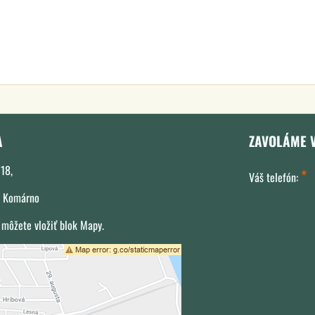
A
ZAVOLÁME 
18,
*
Váš telefón:
 Komárno
 môžete vložiť blok Mapy.
xterný obsah je blokovaný Voľbami
súkromia