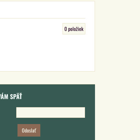
0
položiek
VÁM SPÄŤ
Odoslať