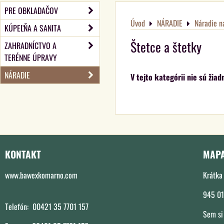
PRE OBKLADAČOV
Úvod
NÁRADIE
Náradie n
KÚPEĽŇA A SANITA
Štetce a štetky
ZAHRADNÍCTVO A
TERÉNNE ÚPRAVY
NÁRADIE
KONTAKT
MAP
www.bawexkomarno.com
Krátka 
945 01
Telefón: 00421 35 7701 157
Sem si