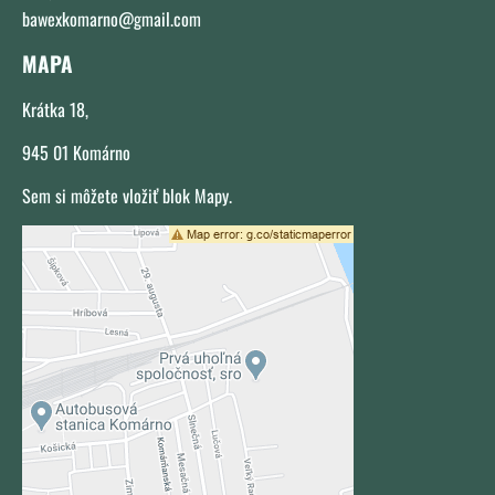
bawexkomarno@gmail.com
MAPA
Krátka 18,
945 01 Komárno
Sem si môžete vložiť blok Mapy.
Externý obsah je blokovaný Voľbami
súkromia
Prajete si načítať externý obsah?
Povoliť tentokrát
Povoliť a zapamätať - súhlas s
druhom cookie: Funkčné