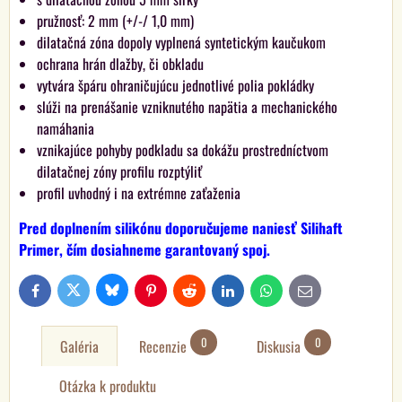
pružnosť: 2 mm (+/-/ 1,0 mm)
dilatačná zóna dopoly vyplnená syntetickým kaučukom
ochrana hrán dlažby, či obkladu
vytvára špáru ohraničujúcu jednotlivé polia pokládky
slúži na prenášanie vzniknutého napätia a mechanického
namáhania
vznikajúce pohyby podkladu sa dokážu prostredníctvom
dilatačnej zóny profilu rozptýliť
profil uvhodný i na extrémne zaťaženia
Pred doplnením silikónu doporučujeme naniesť Silihaft
Primer, čím dosiahneme garantovaný spoj.
Bluesky
Twitter
Facebook
Pinterest
Reddit
LinkedIn
WhatsApp
E-
mail
0
0
Galéria
Recenzie
Diskusia
Otázka k produktu