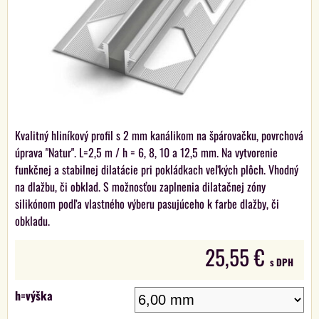
Kvalitný hliníkový profil s 2 mm kanálikom na špárovačku, povrchová
úprava "Natur". L=2,5 m / h = 6, 8, 10 a 12,5 mm. Na vytvorenie
funkčnej a stabilnej dilatácie pri pokládkach veľkých plôch. Vhodný
na dlažbu, či obklad. S možnosťou zaplnenia dilatačnej zóny
silikónom podľa vlastného výberu pasujúceho k farbe dlažby, či
obkladu.
25,55 €
s DPH
h=výška