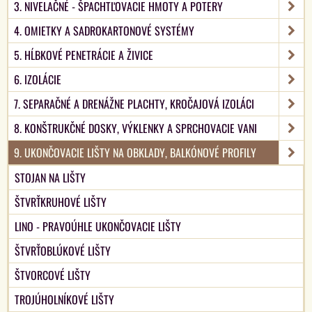
3. NIVELAČNÉ - ŠPACHTĽOVACIE HMOTY A POTERY
4. OMIETKY A SADROKARTONOVÉ SYSTÉMY
5. HĹBKOVÉ PENETRÁCIE A ŽIVICE
6. IZOLÁCIE
7. SEPARAČNÉ A DRENÁŽNE PLACHTY, KROČAJOVÁ IZOLÁCI
8. KONŠTRUKČNÉ DOSKY, VÝKLENKY A SPRCHOVACIE VANI
9. UKONČOVACIE LIŠTY NA OBKLADY, BALKÓNOVÉ PROFILY
STOJAN NA LIŠTY
ŠTVRŤKRUHOVÉ LIŠTY
LINO - PRAVOÚHLE UKONČOVACIE LIŠTY
ŠTVRŤOBLÚKOVÉ LIŠTY
ŠTVORCOVÉ LIŠTY
TROJÚHOLNÍKOVÉ LIŠTY