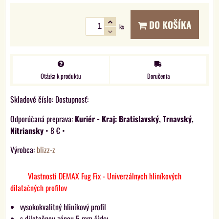
DO KOŠÍKA
ks
Otázka k produktu
Doručenia
Skladové číslo:
Dostupnosť:
Kuriér - Kraj: Bratislavský, Trnavský,
Nitriansky
•
8 €
•
Výrobca:
blizz-z
Vlastnosti DEMAX Fug Fix - Univerzálnych hliníkových
dilatačných profilov
vysokokvalitný hliníkový profil
s dilatačnou zónou 5 mm šírky