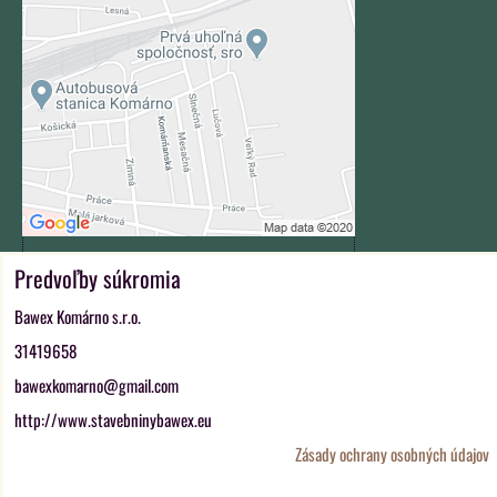
Prajete si načítať externý obsah?
Povoliť tentokrát
Povoliť a zapamätať - súhlas s
druhom cookie: Funkčné
Otvoriť obsah v novom okne
Predvoľby súkromia
ZAVOLÁME VÁM SPÄŤ
Bawex Komárno s.r.o.
*
Váš telefón:
31419658
bawexkomarno@gmail.com
http://www.stavebninybawex.eu
Odoslať
Zásady ochrany osobných údajov
Predvoľby súkromia
Zásady ochrany osobných údajov