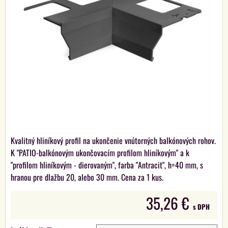
Kvalitný hliníkový profil na ukončenie vnútorných balkónových rohov.
K "PATIO-balkónovým ukončovacím profilom hliníkovým" a k
"profilom hliníkovým - dierovaným", farba "Antracit", h=40 mm, s
hranou pre dlažbu 20, alebo 30 mm. Cena za 1 kus.
35,26 €
s DPH