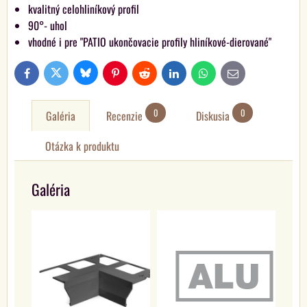
kvalitný celohliníkový profil
90°- uhol
vhodné i pre "PATIO ukončovacie profily hliníkové-dierované"
Bluesky
Twitter
Facebook
Pinterest
Reddit
LinkedIn
WhatsApp
E-
mail
0
0
Galéria
Recenzie
Diskusia
Otázka k produktu
Galéria