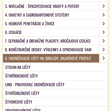
3. NIVELAČNÉ - ŠPACHTĽOVACIE HMOTY A POTERY
4. OMIETKY A SADROKARTONOVÉ SYSTÉMY
5. HĹBKOVÉ PENETRÁCIE A ŽIVICE
6. IZOLÁCIE
7. SEPARAČNÉ A DRENÁŽNE PLACHTY, KROČAJOVÁ IZOLÁCI
8. KONŠTRUKČNÉ DOSKY, VÝKLENKY A SPRCHOVACIE VANI
9. UKONČOVACIE LIŠTY NA OBKLADY, BALKÓNOVÉ PROFILY
STOJAN NA LIŠTY
ŠTVRŤKRUHOVÉ LIŠTY
LINO - PRAVOÚHLE UKONČOVACIE LIŠTY
ŠTVRŤOBLÚKOVÉ LIŠTY
ŠTVORCOVÉ LIŠTY
TROJÚHOLNÍKOVÉ LIŠTY