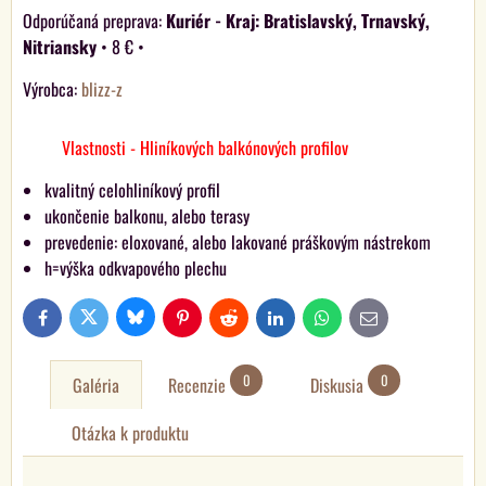
Kuriér - Kraj: Bratislavský, Trnavský,
Nitriansky
•
8 €
•
Výrobca:
blizz-z
Vlastnosti - Hliníkových balkónových profilov
kvalitný celohliníkový profil
ukončenie balkonu, alebo terasy
prevedenie: eloxované, alebo lakované práškovým nástrekom
h=výška odkvapového plechu
Bluesky
Twitter
Facebook
Pinterest
Reddit
LinkedIn
WhatsApp
E-
mail
0
0
Galéria
Recenzie
Diskusia
Otázka k produktu