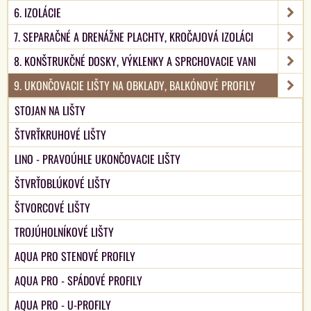
6. IZOLÁCIE
7. SEPARAČNÉ A DRENÁŽNE PLACHTY, KROČAJOVÁ IZOLÁCI
8. KONŠTRUKČNÉ DOSKY, VÝKLENKY A SPRCHOVACIE VANI
9. UKONČOVACIE LIŠTY NA OBKLADY, BALKÓNOVÉ PROFILY
STOJAN NA LIŠTY
ŠTVRŤKRUHOVÉ LIŠTY
LINO - PRAVOÚHLE UKONČOVACIE LIŠTY
ŠTVRŤOBLÚKOVÉ LIŠTY
ŠTVORCOVÉ LIŠTY
TROJÚHOLNÍKOVÉ LIŠTY
AQUA PRO STENOVÉ PROFILY
AQUA PRO - SPÁDOVÉ PROFILY
AQUA PRO - U-PROFILY