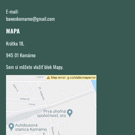
E-mail:
bawexkomarno@gmail.com
MAPA
Krátka 18,
945 01 Komárno
Sem si môžete vložiť blok Mapy.
Externý obsah je blokovaný Voľbami
súkromia
Prajete si načítať externý obsah?
Povoliť tentokrát