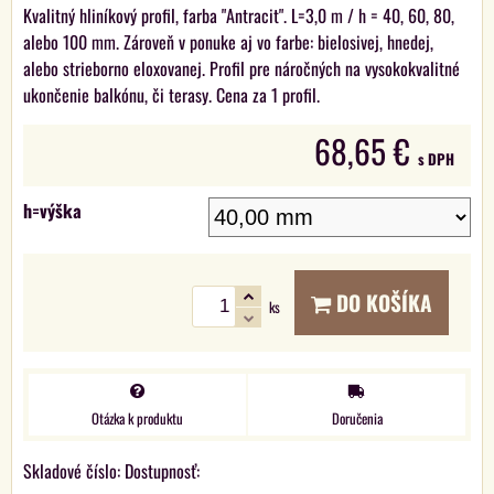
Kvalitný hliníkový profil, farba "Antracit". L=3,0 m / h = 40, 60, 80,
alebo 100 mm. Zároveň v ponuke aj vo farbe: bielosivej, hnedej,
alebo strieborno eloxovanej. Profil pre náročných na vysokokvalitné
ukončenie balkónu, či terasy. Cena za 1 profil.
68,65 €
s DPH
h=výška
DO KOŠÍKA
ks
Otázka k produktu
Doručenia
Skladové číslo:
Dostupnosť: