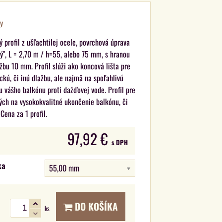
y
ý profil z ušľachtilej ocele, povrchová úprava
ý", L = 2,70 m / h=55, alebo 75 mm, s hranou
žbu 10 mm. Profil slúži ako koncová lišta pre
kú, či inú dlažbu, ale najmä na spoľahlivú
 vášho balkónu proti dažďovej vode. Profil pre
ých na vysokokvalitné ukončenie balkónu, či
 Cena za 1 profil.
97,92 €
s DPH
ka
55,00 mm
DO KOŠÍKA
ks