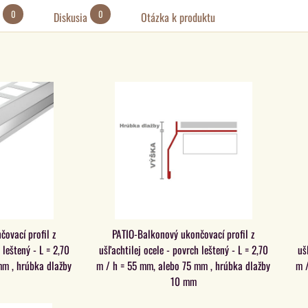
0
0
Diskusia
Otázka k produktu
ovací profil z
PATIO-Balkonový ukončovací profil z
 leštený - L = 2,70
ušľachtilej ocele - povrch leštený - L = 2,70
uš
mm , hrúbka dlažby
m / h = 55 mm, alebo 75 mm , hrúbka dlažby
m /
10 mm