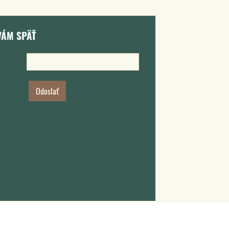
VÁM SPÄŤ
Odoslať