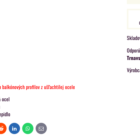
Sklado
Trnavs
Výrobc
lkónových profilov z ušľachtilej ocele
á ocel
u
epidlo
t
Reddit
LinkedIn
WhatsApp
E-
mail