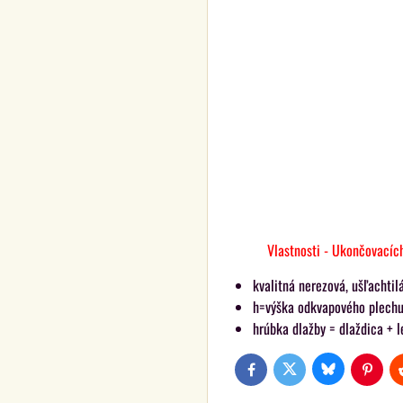
Vlastnosti - Ukončovacích ba
kvalitná nerezová, ušľachtil
h=výška odkvapového plech
hrúbka dlažby = dlaždica + l
Bluesky
Twitter
Facebook
Pinteres