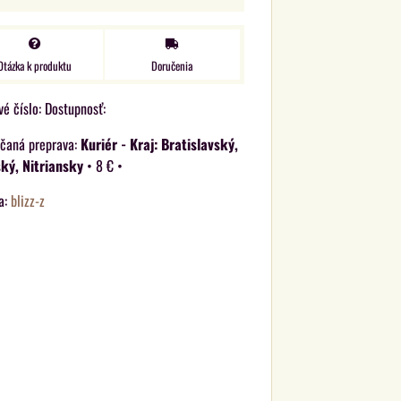
Otázka k produktu
Doručenia
vé číslo:
Dostupnosť:
Kuriér - Kraj: Bratislavský,
ký, Nitriansky
•
8 €
•
a:
blizz-z