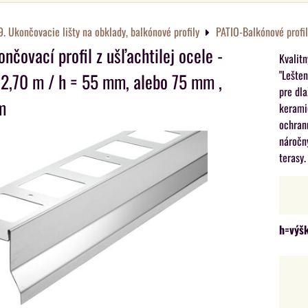
9. Ukončovacie lišty na obklady, balkónové profily
PATIO-Balkónové profil
čovací profil z ušľachtilej ocele -
Kvalitn
"Lešten
= 2,70 m / h = 55 mm, alebo 75 mm ,
pre dla
m
keramic
ochranu
náročn
terasy.
h=výš