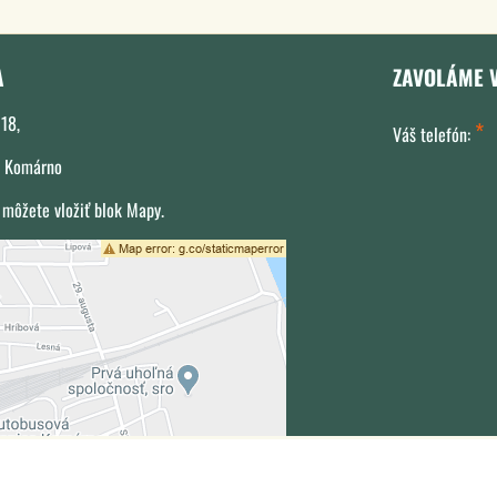
A
ZAVOLÁME 
18,
*
Váš telefón:
 Komárno
 môžete vložiť blok Mapy.
xterný obsah je blokovaný Voľbami
súkromia
Prajete si načítať externý obsah?
Povoliť tentokrát
Povoliť a zapamätať - súhlas s