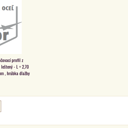
ovací profil z
 leštený - L = 2,70
mm , hrúbka dlažby