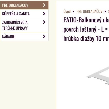
PRE OBKLADAČOV
Úvod
PRE OBKLADAČOV
KÚPEĽŇA A SANITA
PATIO-Balkonový ukon
ZAHRADNÍCTVO A
povrch leštený - L 
TERÉNNE ÚPRAVY
hrúbka dlažby 10 m
NÁRADIE