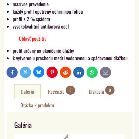
masívne prevedenie
každý profil opatrený ochrannou fóliou
profil s 2 % spádom
vysokokvalitná antikorová oceľ
Oblasť použitia
profil určený na ukončenie dlažby
k vytvoreniu prechodu medzi vodorovnou a spádovanou dlažbou
Bluesky
Twitter
Facebook
Pinterest
Reddit
LinkedIn
WhatsApp
E-
mail
0
0
Galéria
Recenzie
Diskusia
Otázka k produktu
Galéria