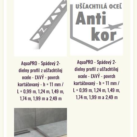
AquaPRO - Spádový 2-
AquaPRO - Spádový 2-
dielny profil z ušľachtilej
dielny profil z ušľachtilej
ocele - ĽAVÝ - povrch
ocele - ĽAVÝ - povrch
kartáčovaný - h = 11 mm /
kartáčovaný - h = 11 mm /
L = 0,99 m, 1,24 m, 1,49 m,
L = 0,99 m, 1,24 m, 1,49 m,
1,74 m, 1,99 m a 2,49 m
1,74 m, 1,99 m a 2,49 m