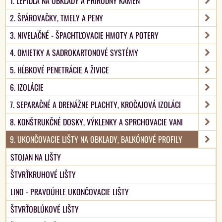
1. LEPIDLÁ NA OBKLADY A PRÍRODNÝ KAMEŇ
2. ŠPÁROVAČKY, TMELY A PENY
3. NIVELAČNÉ - ŠPACHTĽOVACIE HMOTY A POTERY
4. OMIETKY A SADROKARTONOVÉ SYSTÉMY
5. HĹBKOVÉ PENETRÁCIE A ŽIVICE
6. IZOLÁCIE
7. SEPARAČNÉ A DRENÁŽNE PLACHTY, KROČAJOVÁ IZOLÁCI
8. KONŠTRUKČNÉ DOSKY, VÝKLENKY A SPRCHOVACIE VANI
9. UKONČOVACIE LIŠTY NA OBKLADY, BALKÓNOVÉ PROFILY
STOJAN NA LIŠTY
ŠTVRŤKRUHOVÉ LIŠTY
LINO - PRAVOÚHLE UKONČOVACIE LIŠTY
ŠTVRŤOBLÚKOVÉ LIŠTY