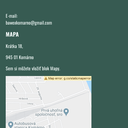
E-mail:
bawexkomarno@gmail.com
MAPA
Krátka 18,
945 01 Komárno
Sem si môžete vložiť blok Mapy.
Externý obsah je blokovaný Voľbami
súkromia
Prajete si načítať externý obsah?
Povoliť tentokrát