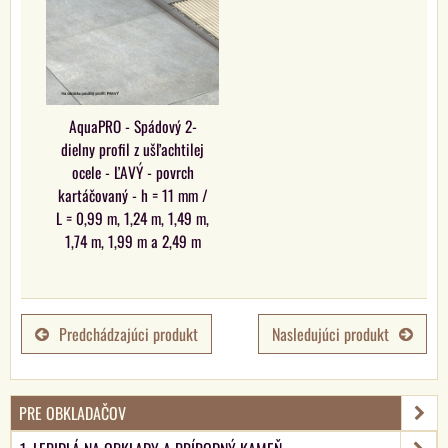
AquaPRO - Spádový 2-
dielny profil z ušľachtilej
ocele - ĽAVÝ - povrch
kartáčovaný - h = 11 mm /
L = 0,99 m, 1,24 m, 1,49 m,
1,74 m, 1,99 m a 2,49 m
Predchádzajúci produkt
Nasledujúci produkt
PRE OBKLADAČOV