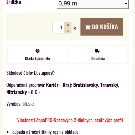
L=dĺžka
DO KOŠÍKA
ks
Otázka k produktu
Doručenia
Skladové číslo:
Dostupnosť:
Kuriér - Kraj: Bratislavský, Trnavský,
Nitriansky
•
8 €
•
Výrobca:
blizz-z
Vlastnosti AquaPRO-Spádových 2-dielnych, oceľových profil
odpadá náročný šikmý rez na obklade