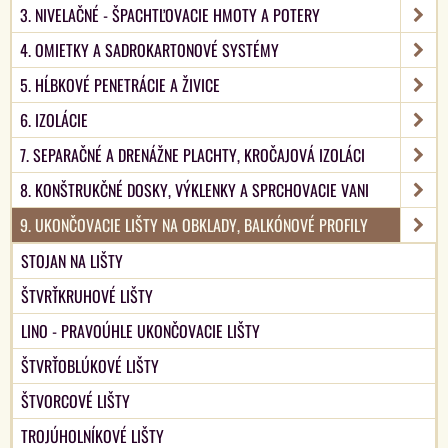
3. NIVELAČNÉ - ŠPACHTĽOVACIE HMOTY A POTERY
4. OMIETKY A SADROKARTONOVÉ SYSTÉMY
5. HĹBKOVÉ PENETRÁCIE A ŽIVICE
6. IZOLÁCIE
7. SEPARAČNÉ A DRENÁŽNE PLACHTY, KROČAJOVÁ IZOLÁCI
8. KONŠTRUKČNÉ DOSKY, VÝKLENKY A SPRCHOVACIE VANI
9. UKONČOVACIE LIŠTY NA OBKLADY, BALKÓNOVÉ PROFILY
STOJAN NA LIŠTY
ŠTVRŤKRUHOVÉ LIŠTY
LINO - PRAVOÚHLE UKONČOVACIE LIŠTY
ŠTVRŤOBLÚKOVÉ LIŠTY
ŠTVORCOVÉ LIŠTY
TROJÚHOLNÍKOVÉ LIŠTY