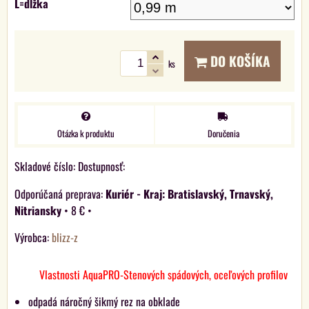
L=dĺžka
DO KOŠÍKA
ks
Otázka k produktu
Doručenia
Skladové číslo:
Dostupnosť:
Kuriér - Kraj: Bratislavský, Trnavský,
Nitriansky
•
8 €
•
Výrobca:
blizz-z
Vlastnosti AquaPRO-Stenových spádových, oceľových profilov
odpadá náročný šikmý rez na obklade