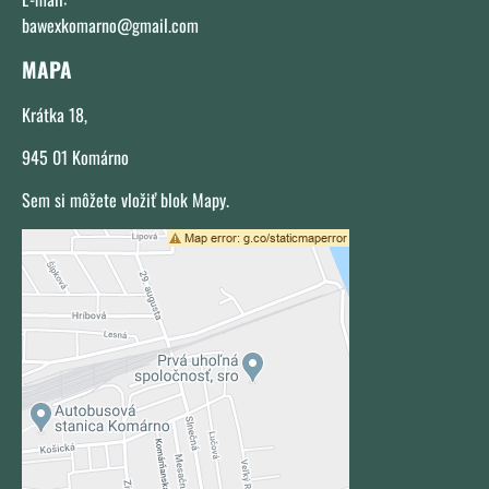
bawexkomarno@gmail.com
MAPA
Krátka 18,
945 01 Komárno
Sem si môžete vložiť blok Mapy.
Externý obsah je blokovaný Voľbami
súkromia
Prajete si načítať externý obsah?
Povoliť tentokrát
Povoliť a zapamätať - súhlas s