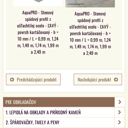
AquaPRO - Stenový
AquaPRO - Stenový
spádový profil z
spádový profil z
ušľachtilej ocele - ĽAVÝ -
ušľachtilej ocele - ĽAVÝ -
povrch kartáčovaný - h =
povrch kartáčovaný - h =
10 mm / L = 0,99 m, 1,24
10 mm / L = 0,99 m, 1,24
m, 1,49 m, 1,74 m, 1,99 m
m, 1,49 m, 1,74 m, 1,99 m
a 2,49 m
a 2,49 m
Predchádzajúci produkt
Nasledujúci produkt
PRE OBKLADAČOV
1. LEPIDLÁ NA OBKLADY A PRÍRODNÝ KAMEŇ
2. ŠPÁROVAČKY, TMELY A PENY