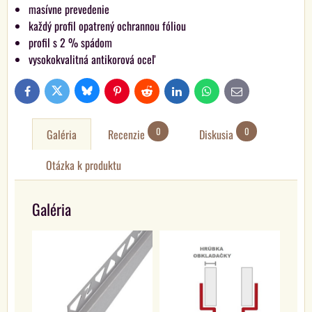
masívne prevedenie
každý profil opatrený ochrannou fóliou
profil s 2 % spádom
vysokokvalitná antikorová oceľ
Bluesky
Twitter
Facebook
Pinterest
Reddit
LinkedIn
WhatsApp
E-
mail
0
0
Galéria
Recenzie
Diskusia
Otázka k produktu
Galéria