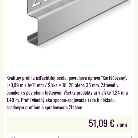
Kvalitný profil z ušľachtilej ocele, povrchová úprava "Kartáčovaný".
L=0,99 m / h=11 mm / Šírka = 18, 28 alebo 35 mm. Zároveň v
ponuke i s povrchom lešteným. Všetky produkty aj v dĺžke 1,24 m a
1,49 m. Profil vhodný ako spodná-spojovacia rada k obkladu,
spádovým profilom a sprchovacím žľabom.
51,09 €
s DPH