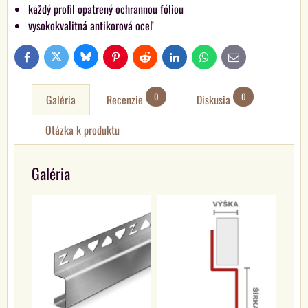
každý profil opatrený ochrannou fóliou
vysokokvalitná antikorová oceľ
Bluesky
Twitter
Facebook
Pinterest
Reddit
LinkedIn
WhatsApp
E-
mail
0
0
Galéria
Recenzie
Diskusia
Otázka k produktu
Galéria