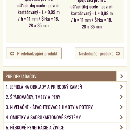
ušľachtilej ocele - povrch
ušľachtilej ocele - povrch
kartáčovaný - L = 0,99 m
kartáčovaný - L = 0,99 m
/ h = 11 mm / Šírka = 18,
/ h = 11 mm / Šírka = 18,
28 a 35 mm
28 a 35 mm
Predchádzajúci produkt
Nasledujúci produkt
PRE OBKLADAČOV
1. LEPIDLÁ NA OBKLADY A PRÍRODNÝ KAMEŇ
2. ŠPÁROVAČKY, TMELY A PENY
3. NIVELAČNÉ - ŠPACHTĽOVACIE HMOTY A POTERY
4. OMIETKY A SADROKARTONOVÉ SYSTÉMY
5. HĹBKOVÉ PENETRÁCIE A ŽIVICE