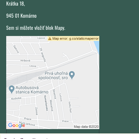
Krátka 18,
945 01 Komárno
Sem si môžete vložiť blok Mapy.
Externý obsah je blokovaný Voľbami
súkromia
Prajete si načítať externý obsah?
Povoliť tentokrát
Povoliť a zapamätať - súhlas s
druhom cookie: Funkčné
Otvoriť obsah v novom okne