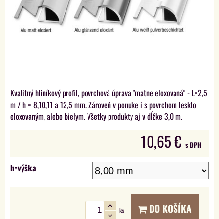
Kvalitný hliníkový profil, povrchová úprava "matne eloxovaná" - L=2,5
m / h = 8,10,11 a 12,5 mm. Zároveň v ponuke i s povrchom lesklo
eloxovaným, alebo bielym. Všetky produkty aj v dĺžke 3,0 m.
10,65 €
s DPH
h=výška
DO KOŠÍKA
ks