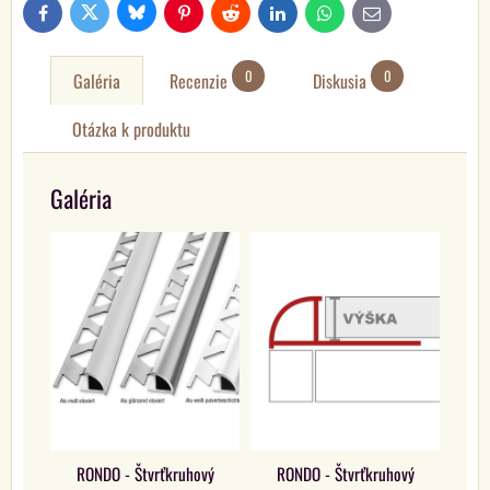
Bluesky
Twitter
Facebook
Pinterest
Reddit
LinkedIn
WhatsApp
E-
mail
0
0
Galéria
Recenzie
Diskusia
Otázka k produktu
Galéria
RONDO - Štvrťkruhový
RONDO - Štvrťkruhový