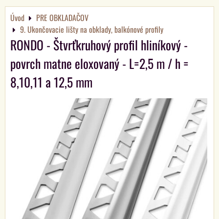
Úvod
PRE OBKLADAČOV
9. Ukončovacie lišty na obklady, balkónové profily
RONDO - Štvrťkruhový profil hliníkový -
povrch matne eloxovaný - L=2,5 m / h =
8,10,11 a 12,5 mm