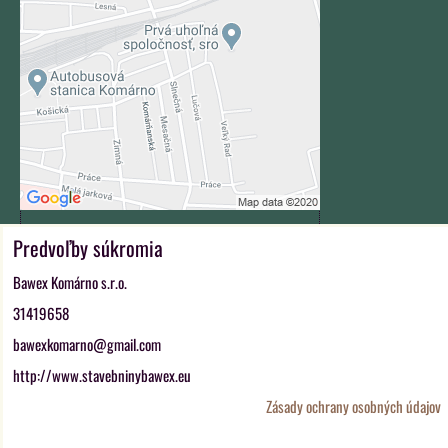
Prajete si načítať externý obsah?
Povoliť tentokrát
Povoliť a zapamätať - súhlas s
druhom cookie: Funkčné
Otvoriť obsah v novom okne
Predvoľby súkromia
ZAVOLÁME VÁM SPÄŤ
Bawex Komárno s.r.o.
*
Váš telefón:
31419658
bawexkomarno@gmail.com
http://www.stavebninybawex.eu
Odoslať
Zásady ochrany osobných údajov
Predvoľby súkromia
Zásady ochrany osobných údajov