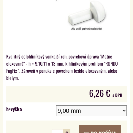
Kvalitný celohliníkový vonkajší roh, povrchová úprava "Matne
eloxovaná" - h = 9,10,11 a 13 mm, k hliníkovým profilom "RONDO
FugFix ". Zároveň v ponuke s povrchom lesklo eloxovaným, alebo
bielym.
6,26 €
s DPH
h=výška