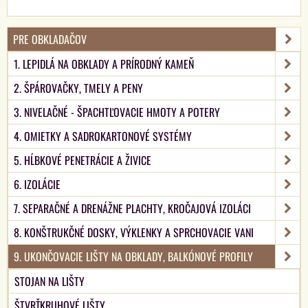
PRE OBKLADAČOV
1. LEPIDLÁ NA OBKLADY A PRÍRODNÝ KAMEŇ
2. ŠPÁROVAČKY, TMELY A PENY
3. NIVELAČNÉ - ŠPACHTĽOVACIE HMOTY A POTERY
4. OMIETKY A SADROKARTONOVÉ SYSTÉMY
5. HĹBKOVÉ PENETRÁCIE A ŽIVICE
6. IZOLÁCIE
7. SEPARAČNÉ A DRENÁŽNE PLACHTY, KROČAJOVÁ IZOLÁCI
8. KONŠTRUKČNÉ DOSKY, VÝKLENKY A SPRCHOVACIE VANI
9. UKONČOVACIE LIŠTY NA OBKLADY, BALKÓNOVÉ PROFILY
STOJAN NA LIŠTY
ŠTVRŤKRUHOVÉ LIŠTY