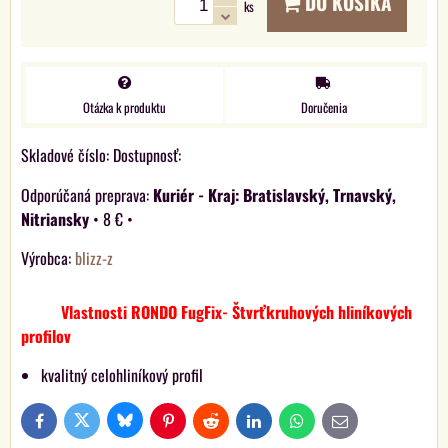
DO KOŠÍKA
ks
Otázka k produktu
Doručenia
Skladové číslo:
Dostupnosť:
Kuriér - Kraj: Bratislavský, Trnavský,
Nitriansky
•
8 €
•
Výrobca:
blizz-z
Vlastnosti RONDO FugFix- Štvrťkruhových hliníkových
profilov
kvalitný celohliníkový profil
Bluesky
Twitter
Facebook
Pinterest
Reddit
LinkedIn
WhatsApp
E-
mail