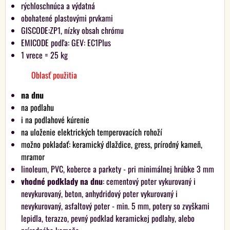
rýchloschnúca a výdatná
obohatené plastovými prvkami
GISCODE:ZP1, nízky obsah chrómu
EMICODE podľa: GEV: EC1Plus
1 vrece = 25 kg
Oblasť použitia
na dnu
na podlahu
i na podlahové kúrenie
na uloženie elektrických temperovacích rohoží
možno pokladať: keramický dlaždice, gress, prírodný kameň,
mramor
linoleum, PVC, koberce a parkety - pri minimálnej hrúbke 3 mm
vhodné podklady na dnu
: cementový poter vykurovaný i
nevykurovaný, beton, anhydridový poter vykurovaný i
nevykurovaný, asfaltový poter - min. 5 mm, potery so zvyškami
lepidla, terazzo, pevný podklad keramickej podlahy, alebo