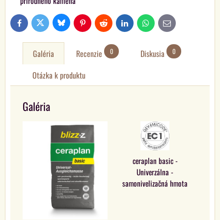
prírodného kameňa
Bluesky
Twitter
Facebook
Pinterest
Reddit
LinkedIn
WhatsApp
E-
mail
0
0
Galéria
Recenzie
Diskusia
Otázka k produktu
Galéria
ceraplan basic -
Univerzálna -
samonivelizačná hmota