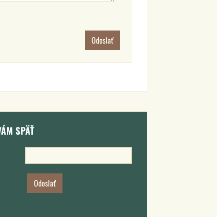
Odoslať
VÁM SPÄŤ
Odoslať