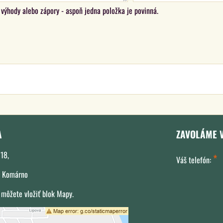
výhody alebo zápory - aspoň jedna položka je povinná.
A
ZAVOLÁME 
18,
*
Váš telefón:
 Komárno
 môžete vložiť blok Mapy.