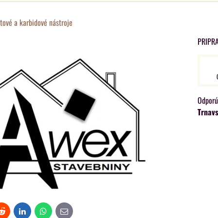
tové a karbidové nástroje
PRIPR
Trnavs
t
Reddit
LinkedIn
WhatsApp
E-