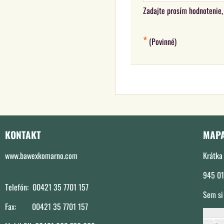
Zadajte prosím hodnotenie, 
*
(Povinné)
KONTAKT
MAP
www.bawexkomarno.com
Krátka 
945 01
Telefón: 00421 35 7701 157
Sem si
Fax: 00421 35 7701 157