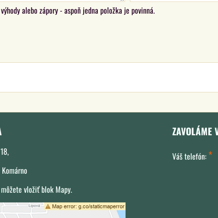
výhody alebo zápory - aspoň jedna položka je povinná.
A
ZAVOLÁME 
18,
*
Váš telefón:
 Komárno
 môžete vložiť blok Mapy.