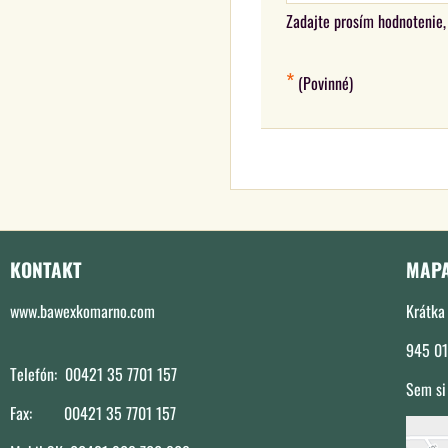
Zadajte prosím hodnotenie, 
*
(Povinné)
KONTAKT
MAP
www.bawexkomarno.com
Krátka 
945 01
Telefón: 00421 35 7701 157
Sem si
Fax: 00421 35 7701 157