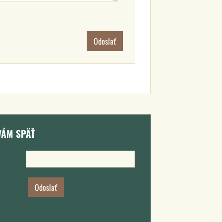
Odoslať
VÁM SPÄŤ
Odoslať