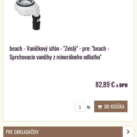
beach - Vaničkový sifón - "Zvislý" - pre: "beach -
Sprchovacie vaničky z minerálneho odliatku"
82,89 €
s DPH
DO KOŠÍKA
ks
PRE OBKLADAČOV