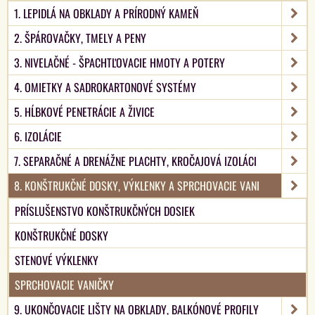
1. LEPIDLÁ NA OBKLADY A PRÍRODNÝ KAMEŇ
2. ŠPÁROVAČKY, TMELY A PENY
3. NIVELAČNÉ - ŠPACHTĽOVACIE HMOTY A POTERY
4. OMIETKY A SADROKARTONOVÉ SYSTÉMY
5. HĹBKOVÉ PENETRÁCIE A ŽIVICE
6. IZOLÁCIE
7. SEPARAČNÉ A DRENÁŽNE PLACHTY, KROČAJOVÁ IZOLÁCI
8. KONŠTRUKČNÉ DOSKY, VÝKLENKY A SPRCHOVACIE VANI
PRÍSLUŠENSTVO KONŠTRUKČNÝCH DOSIEK
KONŠTRUKČNÉ DOSKY
STENOVÉ VÝKLENKY
SPRCHOVACIE VANIČKY
9. UKONČOVACIE LIŠTY NA OBKLADY, BALKÓNOVÉ PROFILY