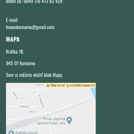
Mobil DE: 0049 176 473 82 428
E-mail:
bawexkomarno@gmail.com
MAPA
Krátka 18,
945 01 Komárno
Sem si môžete vložiť blok Mapy.
Externý obsah je blokovaný Voľbami
súkromia
Prajete si načítať externý obsah?
Povoliť tentokrát