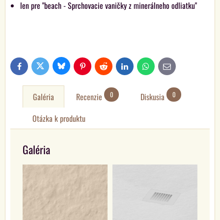
len pre "beach - Sprchovacie vaničky z minerálneho odliatku"
Bluesky
Twitter
Facebook
Pinterest
Reddit
LinkedIn
WhatsApp
E-
mail
0
0
Galéria
Recenzie
Diskusia
Otázka k produktu
Galéria