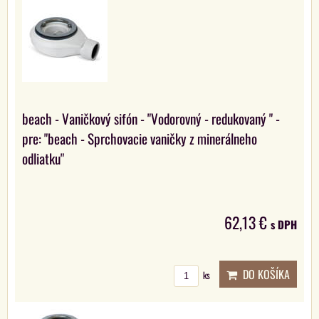
beach - Vaničkový sifón - "Vodorovný - redukovaný " -
pre: "beach - Sprchovacie vaničky z minerálneho
odliatku"
62,13 €
s DPH
DO KOŠÍKA
ks