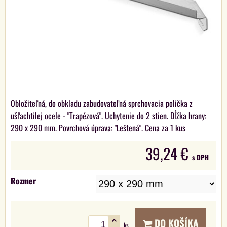
Obložiteľná, do obkladu zabudovateľná sprchovacia polička z
ušľachtilej ocele - "Trapézová". Uchytenie do 2 stien. Dĺžka hrany:
290 x 290 mm. Povrchová úprava: "Leštená". Cena za 1 kus
39,24 €
s DPH
Rozmer
DO KOŠÍKA
ks