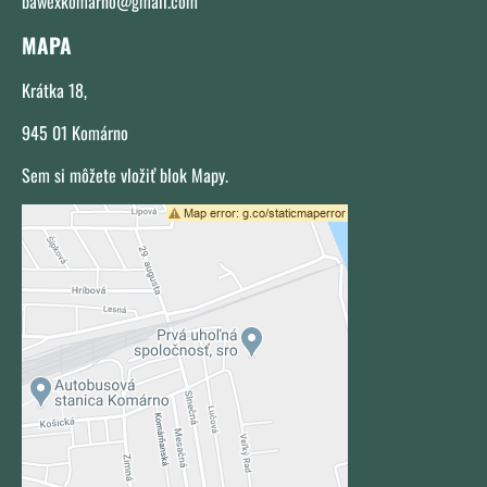
bawexkomarno@gmail.com
MAPA
Krátka 18,
945 01 Komárno
Sem si môžete vložiť blok Mapy.
Externý obsah je blokovaný Voľbami
súkromia
Prajete si načítať externý obsah?
Povoliť tentokrát
Povoliť a zapamätať - súhlas s
druhom cookie: Funkčné