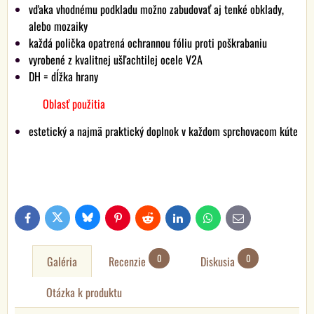
vďaka vhodnému podkladu možno zabudovať aj tenké obklady,
alebo mozaiky
každá polička opatrená ochrannou fóliu proti poškrabaniu
vyrobené z kvalitnej ušľachtilej ocele V2A
DH = dĺžka hrany
Oblasť použitia
estetický a najmä praktický doplnok v každom sprchovacom kúte
Bluesky
Twitter
Facebook
Pinterest
Reddit
LinkedIn
WhatsApp
E-
mail
0
0
Galéria
Recenzie
Diskusia
Otázka k produktu