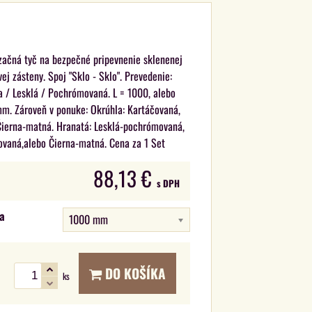
izačná tyč na bezpečné pripevnenie sklenenej
ej zásteny. Spoj "Sklo - Sklo". Prevedenie:
a / Lesklá / Pochrómovaná. L = 1000, alebo
m. Zároveň v ponuke: Okrúhla: Kartáčovaná,
Čierna-matná. Hranatá: Lesklá-pochrómovaná,
ovaná,alebo Čierna-matná. Cena za 1 Set
88,13 €
s DPH
a
1000 mm
DO KOŠÍKA
ks