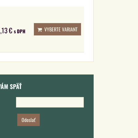
,13 €
VYBERTE VARIANT
s DPH
VÁM SPÄŤ
Odoslať