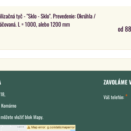
ilizačná tyč - "Sklo - Sklo". Prevedenie: Okrúhla /
áčovaná. L = 1000, alebo 1200 mm
od 88
A
ZAVOLÁME 
18,
*
Váš telefón:
 Komárno
 môžete vložiť blok Mapy.