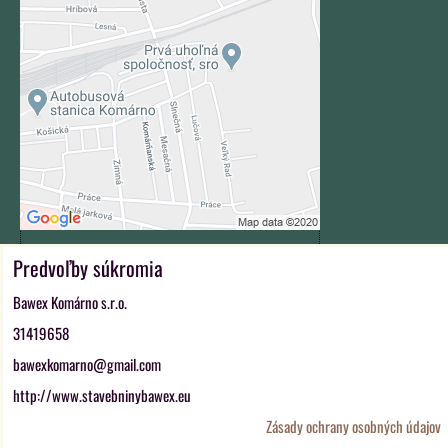
súkromia
Prajete si načítať externý obsah?
Povoliť tentokrát
Povoliť a zapamätať - súhlas s
druhom cookie: Funkčné
Otvoriť obsah v novom okne
Predvoľby súkromia
ZAVOLÁME VÁM SPÄŤ
Bawex Komárno s.r.o.
*
Váš telefón:
31419658
bawexkomarno@gmail.com
http://www.stavebninybawex.eu
Odoslať
Zásady ochrany osobných údajov