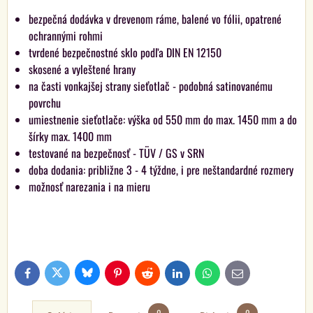
bezpečná dodávka v drevenom ráme, balené vo fólii, opatrené
ochrannými rohmi
tvrdené bezpečnostné sklo podľa DIN EN 12150
skosené a vyleštené hrany
na časti vonkajšej strany sieťotlač - podobná satinovanému
povrchu
umiestnenie sieťotlače: výška od 550 mm do max. 1450 mm a do
šírky max. 1400 mm
testované na bezpečnosť - TÜV / GS v SRN
doba dodania: približne 3 - 4 týždne, i pre neštandardné rozmery
možnosť narezania i na mieru
Bluesky
Twitter
Facebook
Pinterest
Reddit
LinkedIn
WhatsApp
E-
mail