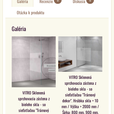
0
0
Galéria
Recenzie
Diskusia
Otázka k produktu
Galéria
VITRO Sklenená
sprchovacia zástena z
bieleho skla - so
VITRO Sklenená
sieťotlačou "Trámový
sprchovacia zástena z
dekor". Hrúbka skla = 10
bieleho skla - so
mm / Výška = 2000 mm /
sieťotlačou "Trámový
Šírka: 800 mm, 900 mm,