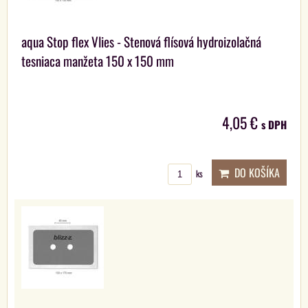
aqua Stop flex Vlies - Stenová flísová hydroizolačná
tesniaca manžeta 150 x 150 mm
4,05 €
s DPH
DO KOŠÍKA
ks