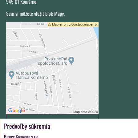
945 01 Komárno
Sem si môžete vložiť blok Mapy.
Externý obsah je blokovaný Voľbami
súkromia
Prajete si načítať externý obsah?
Povoliť tentokrát
Povoliť a zapamätať - súhlas s
druhom cookie: Funkčné
Otvoriť obsah v novom okne
Predvoľby súkromia
ZAVOLÁME VÁM SPÄŤ
Bawex Komárno s.r.o.