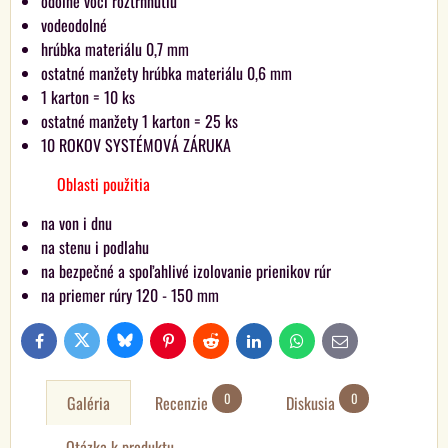
odolné voči roztrhnutiu
vodeodolné
hrúbka materiálu 0,7 mm
ostatné manžety hrúbka materiálu 0,6 mm
1 karton = 10 ks
ostatné manžety 1 karton = 25 ks
10 ROKOV SYSTÉMOVÁ ZÁRUKA
Oblasti použitia
na von i dnu
na stenu i podlahu
na bezpečné a spoľahlivé izolovanie prienikov rúr
na priemer rúry 120 - 150 mm
Bluesky
Twitter
Facebook
Pinterest
Reddit
LinkedIn
WhatsApp
E-
mail
0
0
Galéria
Recenzie
Diskusia
Otázka k produktu