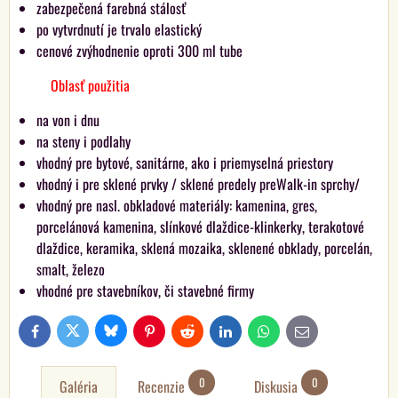
zabezpečená farebná stálosť
po vytvrdnutí je trvalo elastický
cenové zvýhodnenie oproti 300 ml tube
Oblasť použitia
na von i dnu
na steny i podlahy
vhodný pre bytové, sanitárne, ako i priemyselná priestory
vhodný i pre sklené prvky / sklené predely preWalk-in sprchy/
vhodný pre nasl. obkladové materiály: kamenina, gres,
porcelánová kamenina, slínkové dlaždice-klinkerky, terakotové
dlaždice, keramika, sklená mozaika, sklenené obklady, porcelán,
smalt, železo
vhodné pre stavebníkov, či stavebné firmy
Bluesky
Twitter
Facebook
Pinterest
Reddit
LinkedIn
WhatsApp
E-
mail
0
0
Galéria
Recenzie
Diskusia