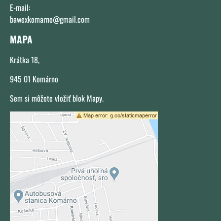
E-mail:
bawexkomarno@gmail.com
MAPA
Krátka 18,
945 01 Komárno
Sem si môžete vložiť blok Mapy.
Externý obsah je blokovaný Voľbami
súkromia
Prajete si načítať externý obsah?
Povoliť tentokrát
Povoliť a zapamätať - súhlas s