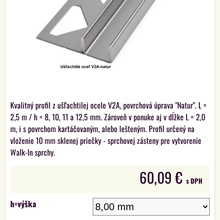
Kvalitný profil z ušľachtilej ocele V2A, povrchová úprava "Natur". L =
2,5 m / h = 8, 10, 11 a 12,5 mm. Zároveň v ponuke aj v dĺžke L = 2,0
m, i s povrchom kartáčovaným, alebo lešteným. Profil určený na
vloženie 10 mm sklenej priečky - sprchovej zásteny pre vytvorenie
Walk-In sprchy.
60,09 €
s DPH
h=výška