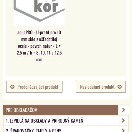
aquaPRO - U-profil pre 10
mm sklo z ušľachtilej
ocele - povrch natur - L =
2,5 m / h = 8, 10, 11 a 12,5
mm
Predchádzajúci produkt
Nasledujúci produkt
PRE OBKLADAČOV
1. LEPIDLÁ NA OBKLADY A PRÍRODNÝ KAMEŇ
2. ŠPÁROVAČKY, TMELY A PENY