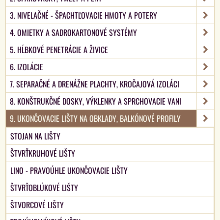
3. NIVELAČNÉ - ŠPACHTĽOVACIE HMOTY A POTERY
4. OMIETKY A SADROKARTONOVÉ SYSTÉMY
5. HĹBKOVÉ PENETRÁCIE A ŽIVICE
6. IZOLÁCIE
7. SEPARAČNÉ A DRENÁŽNE PLACHTY, KROČAJOVÁ IZOLÁCI
8. KONŠTRUKČNÉ DOSKY, VÝKLENKY A SPRCHOVACIE VANI
9. UKONČOVACIE LIŠTY NA OBKLADY, BALKÓNOVÉ PROFILY
STOJAN NA LIŠTY
ŠTVRŤKRUHOVÉ LIŠTY
LINO - PRAVOÚHLE UKONČOVACIE LIŠTY
ŠTVRŤOBLÚKOVÉ LIŠTY
ŠTVORCOVÉ LIŠTY