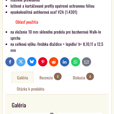
leštené a kartáčované profily opatrené ochrannou fóliou
vysokokvalitná antikorová oceľ V2A (1.4301)
Oblasť použitia
na vloženie 10 mm skleného predelu pre bezdverovú Walk-In
sprchu
na celkovú výšku /hrúbka dlaždice + lepidlo/ h= 8,10,11 a 12,5
mm
Bluesky
Twitter
Facebook
Pinterest
Reddit
LinkedIn
WhatsApp
E-
mail
0
0
Galéria
Recenzie
Diskusia
Otázka k produktu
Galéria