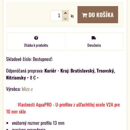
DO KOŠÍKA
ks
Otázka k produktu
Doručenia
Skladové číslo:
Dostupnosť:
Kuriér - Kraj: Bratislavský, Trnavský,
Nitriansky
•
8 €
•
Výrobca:
blizz-z
Vlastnosti AquaPRO - U-profilov z ušľachtilej ocele V2A pre
10 mm sklo
vnútorný rozmer profilu 13 mm
masívne prevedenie