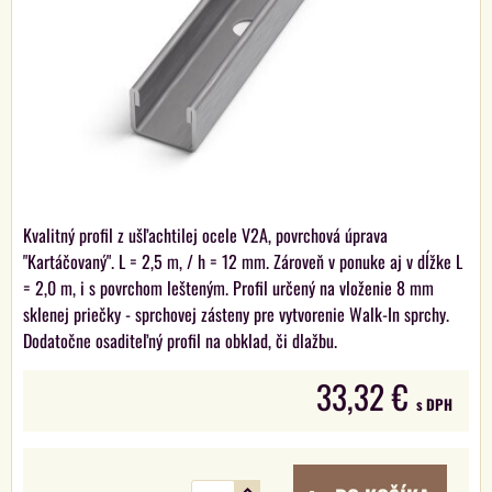
Kvalitný profil z ušľachtilej ocele V2A, povrchová úprava
"Kartáčovaný". L = 2,5 m, / h = 12 mm. Zároveň v ponuke aj v dĺžke L
= 2,0 m, i s povrchom lešteným. Profil určený na vloženie 8 mm
sklenej priečky - sprchovej zásteny pre vytvorenie Walk-In sprchy.
Dodatočne osaditeľný profil na obklad, či dlažbu.
33,32 €
s DPH