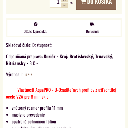
DO KOŠÍKA
ks
Otázka k produktu
Doručenia
Skladové číslo:
Dostupnosť:
Kuriér - Kraj: Bratislavský, Trnavský,
Nitriansky
•
8 €
•
Výrobca:
blizz-z
Vlastnosti AquaPRO - U-Osaditeľných profilov z ušľachtilej
ocele V2A pre 8 mm sklo
vnútorný rozmer profilu 11 mm
masívne prevedenie
opatrené ochrannou fóliou