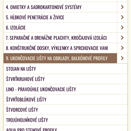
4. OMIETKY A SADROKARTONOVÉ SYSTÉMY
5. HĹBKOVÉ PENETRÁCIE A ŽIVICE
6. IZOLÁCIE
7. SEPARAČNÉ A DRENÁŽNE PLACHTY, KROČAJOVÁ IZOLÁCI
8. KONŠTRUKČNÉ DOSKY, VÝKLENKY A SPRCHOVACIE VANI
9. UKONČOVACIE LIŠTY NA OBKLADY, BALKÓNOVÉ PROFILY
STOJAN NA LIŠTY
ŠTVRŤKRUHOVÉ LIŠTY
LINO - PRAVOÚHLE UKONČOVACIE LIŠTY
ŠTVRŤOBLÚKOVÉ LIŠTY
ŠTVORCOVÉ LIŠTY
TROJÚHOLNÍKOVÉ LIŠTY
AQUA PRO STENOVÉ PROFILY