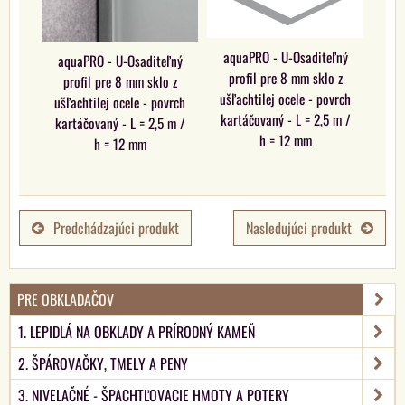
aquaPRO - U-Osaditeľný
aquaPRO - U-Osaditeľný
profil pre 8 mm sklo z
profil pre 8 mm sklo z
ušľachtilej ocele - povrch
ušľachtilej ocele - povrch
kartáčovaný - L = 2,5 m /
kartáčovaný - L = 2,5 m /
h = 12 mm
h = 12 mm
Predchádzajúci produkt
Nasledujúci produkt
PRE OBKLADAČOV
1. LEPIDLÁ NA OBKLADY A PRÍRODNÝ KAMEŇ
2. ŠPÁROVAČKY, TMELY A PENY
3. NIVELAČNÉ - ŠPACHTĽOVACIE HMOTY A POTERY