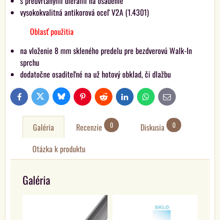
s predvŕtanými dierami na osadenie
vysokokvalitná antikorová oceľ V2A (1.4301)
Oblasť použitia
na vloženie 8 mm skleného predelu pre bezdverovú Walk-In
sprchu
dodatočne osaditeľné na už hotový obklad, či dlažbu
Bluesky
Twitter
Facebook
Pinterest
Reddit
LinkedIn
WhatsApp
E-
mail
0
0
Galéria
Recenzie
Diskusia
Otázka k produktu
Galéria