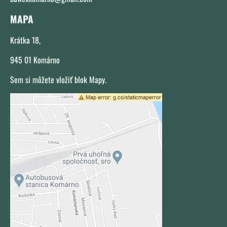
MAPA
Krátka 18,
945 01 Komárno
Sem si môžete vložiť blok Mapy.
Externý obsah je blokovaný Voľbami
súkromia
Prajete si načítať externý obsah?
Povoliť tentokrát
Povoliť a zapamätať - súhlas s
druhom cookie: Funkčné